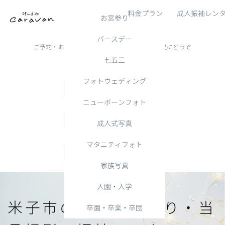
撮影メニュー
料金プラン
成人振袖レン
お宮参り
バースデー
ご予約・お問い合わせは以下のボタンからお気軽にどうぞ
七五三
フォトウェディング
LINEでご予約・お問い合わせ
ニューボーンフォト
メールでご予約・お問い合わせ
成人式写真
マタニティフォト
お電話でご予約・お問い合わせ
家族写真
入園・入学
米子市の成人式前撮り・当
卒園・卒業・卒団