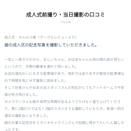
成人式前撮り・当日撮影の口コミ
review
成人式 カルロス様（グーグルレビューより）
娘の成人式の記念写真を撮影していただきました。
一生に一度きりだから、おじいちゃん、おばあちゃんも孫の晴れ姿が見たい
というので、大勢の観客を連れて伺いました。
お店の道向かいに大きな駐車場があり、有料ではありますが格安の駐車場な
ので時間を気にせず撮影に挑めました。
そして社長さんやお店の全スタッフさんの対応がとてもアットホームで不安
感が吹き飛びました。
カメラマンさんも娘が自然な笑顔が出るようさりげなく盛り上げてくださ
り、更に1階だけではなく2階のスタジオでも撮影していただき、家族一同大
満足な撮影会となりました。
娘の大事な記念日をスタジオキャラバンさんで記録に残せてたいへん嬉しか
ったです。