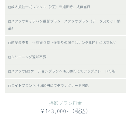
◻︎成人振袖一式レンタル（2回）※撮影時、式典当日
◻︎スタジオキャラバン撮影プラン スタジオプラン（データ50カット納
品）
◻︎前受金不要 ※前撮り時（後撮りの場合はレンタル時）にお支払い
◻︎クリーニング返却不要
◻︎スタジオ&ロケーションプランへ+6,600円にてアップグレード可能
◻︎ライトプランへ-6,600円にてダウングレード可能
撮影プラン料金
¥143,000-（税込）